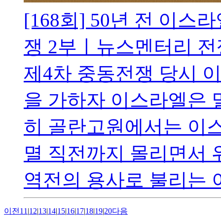
[168회] 50년 전 이
쟁 2부ㅣ뉴스멘터리 전
제4차 중동전쟁 당시 
을 가하자 이스라엘은 
히 골란고원에서는 이스
멸 직전까지 몰리면서 
역전의 용사로 불리는 이
이전
11
|
12
|
13
|
14
|
15
|
16
|
17
|
18
|
19
|
20
다음