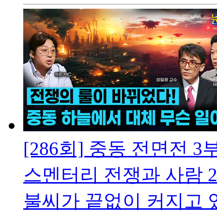
[286회] 중동 전면전 
스멘터리 전쟁과 사람
2
불씨가 끝없이 커지고 